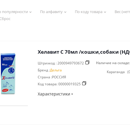
о популярности
По алфавиту
По коду товара
Вес (нетт
Сброс
Хелавит С 70мл /кошки,собаки (НД
Наличие на складе:
Штрихкод :
2000949793672
Бренд :
Дельта
Караганда
(
Страна :РОССИЯ
Код товара:
00000019325
Характеристики